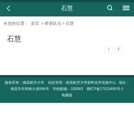
石慧
您的位置：
首页
>
师资队伍
>
石慧
石慧
T
T
版权所有：南昌航空大学 信息管理：南昌航空大学材料化学实验中心 地址：
南昌市丰和南大道696号 学校邮编：330063
赣ICP备17010490号-1
电脑版